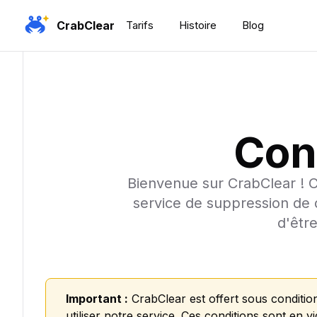
CrabClear
Tarifs
Histoire
Blog
Cond
Bienvenue sur CrabClear ! Ce
service de suppression de 
d'être
Important :
CrabClear est offert sous conditio
utiliser notre service. Ces conditions sont en vi