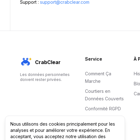
Support :
support@crabclear.com
Footer
Service
À 
CrabClear
Comment Ça
His
Les données personnelles
doivent rester privées.
Marche
Bl
Courtiers en
Ca
Données Couverts
Conformité RGPD
Tarifs
Nous utilisons des cookies principalement pour les
FAQ
analyses et pour améliorer votre expérience. En
acceptant, vous acceptez notre utilisation des